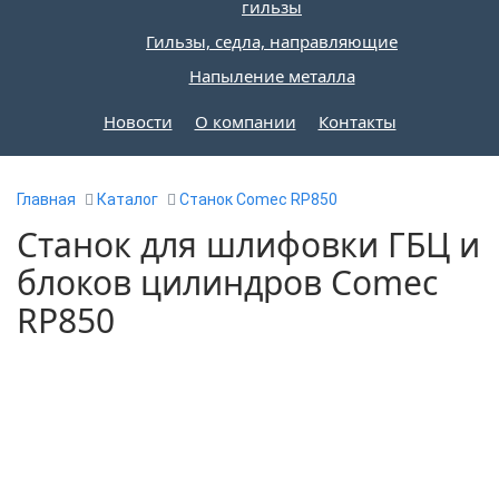
гильзы
Гильзы, седла, направляющие
Напыление металла
Новости
О компании
Контакты
Главная
Каталог
Станок Comec RP850
Станок для шлифовки ГБЦ и
блоков цилиндров Comec
RP850